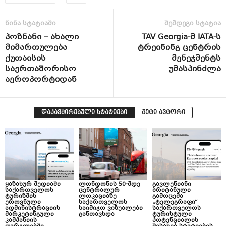
წინა სტატიაში
შემდეგი სტატია
პოზნანი – ახალი
TAV Georgia-მ IATA-ს
მიმართულება
ტრეინინგ ცენტრის
ქუთაისის
მენეჯმენტს
საერთაშორისო
უმასპინძლა
აეროპორტიდან
დაკავშირებული სტატიები
მეტი ავტორი
ყაზახურ მედიაში
ლონდონის 50-მდე
გავლენიანი
საქართველოს
ცენტრალურ
ბრიტანული
ტურიზმის
ლოკაციაზე
გამოცემა
ეროვნული
საქართველოს
„ტელეგრაფი“
ადმინისტრაციის
საიმიჯო ვიზუალები
საქართველოს
მარკეტინგული
განთავსდა
ტურისტული
კამპანიის
პოტენციალის