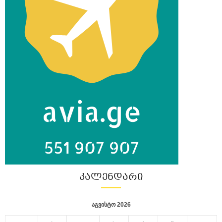
ᲙᲐᲚᲔᲜᲓᲐᲠᲘ
აგვისტო 2026