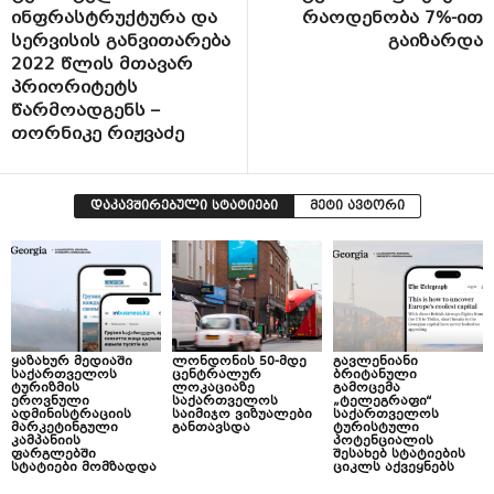
ინფრასტრუქტურა და
რაოდენობა 7%-ით
სერვისის განვითარება
გაიზარდა
2022 წლის მთავარ
პრიორიტეტს
წარმოადგენს –
თორნიკე რიჟვაძე
დაკავშირებული სტატიები
მეტი ავტორი
ყაზახურ მედიაში
ლონდონის 50-მდე
გავლენიანი
საქართველოს
ცენტრალურ
ბრიტანული
ტურიზმის
ლოკაციაზე
გამოცემა
ეროვნული
საქართველოს
„ტელეგრაფი“
ადმინისტრაციის
საიმიჯო ვიზუალები
საქართველოს
მარკეტინგული
განთავსდა
ტურისტული
კამპანიის
პოტენციალის
ფარგლებში
შესახებ სტატიების
სტატიები მომზადდა
ციკლს აქვეყნებს