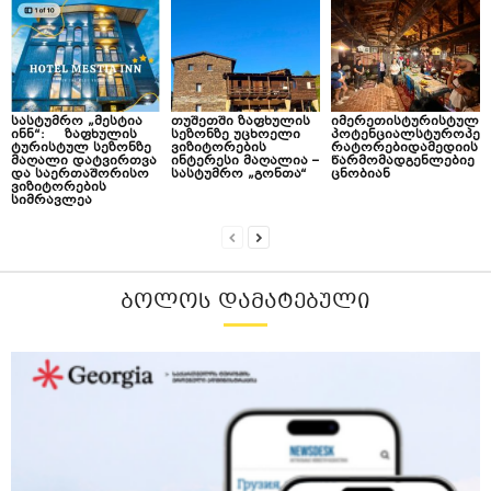
სასტუმრო „მესტია
თუშეთში ზაფხულის
იმერეთისტურისტულ
ინნ“: ზაფხულის
სეზონზე უცხოელი
პოტენციალსტუროპე
ტურისტულ სეზონზე
ვიზიტორების
რატორებიდამედიის
მაღალი დატვირთვა
ინტერესი მაღალია –
წარმომადგენლებიე
და საერთაშორისო
სასტუმრო „გონთა“
ცნობიან
ვიზიტორების
სიმრავლეა
ᲑᲝᲚᲝᲡ ᲓᲐᲛᲐᲢᲔᲑᲣᲚᲘ