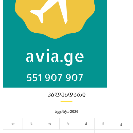
ᲙᲐᲚᲔᲜᲓᲐᲠᲘ
აგვისტო 2026
ო
ს
ო
ხ
პ
შ
კ