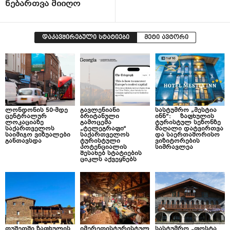
ნებართვა მიიღო
დაკავშირებული სტატიები
მეტი ავტორი
ლონდონის 50-მდე
გავლენიანი
სასტუმრო „მესტია
ცენტრალურ
ბრიტანული
ინნ“: ზაფხულის
ლოკაციაზე
გამოცემა
ტურისტულ სეზონზე
საქართველოს
„ტელეგრაფი“
მაღალი დატვირთვა
საიმიჯო ვიზუალები
საქართველოს
და საერთაშორისო
განთავსდა
ტურისტული
ვიზიტორების
პოტენციალის
სიმრავლეა
შესახებ სტატიების
ციკლს აქვეყნებს
თუშეთში ზაფხულის
იმერეთისტურისტულ
სასტუმრო „ფოსტა