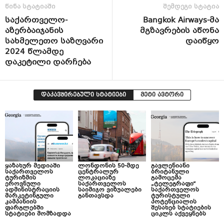
წინა სტატიაში
შემდეგი სტატია
საქართველო-
Bangkok Airways-მა
აზერბაიჯანის
მგზავრების აწონა
სახმელეთო საზღვარი
დაიწყო
2024 წლამდე
დაკეტილი დარჩება
დაკავშირებული სტატიები
მეტი ავტორი
ყაზახურ მედიაში
ლონდონის 50-მდე
გავლენიანი
საქართველოს
ცენტრალურ
ბრიტანული
ტურიზმის
ლოკაციაზე
გამოცემა
ეროვნული
საქართველოს
„ტელეგრაფი“
ადმინისტრაციის
საიმიჯო ვიზუალები
საქართველოს
მარკეტინგული
განთავსდა
ტურისტული
კამპანიის
პოტენციალის
ფარგლებში
შესახებ სტატიების
სტატიები მომზადდა
ციკლს აქვეყნებს