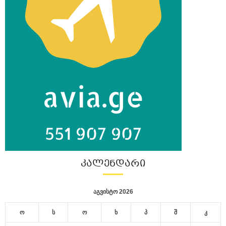
ᲙᲐᲚᲔᲜᲓᲐᲠᲘ
აგვისტო 2026
ო
ს
ო
ხ
პ
შ
კ