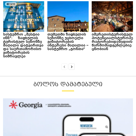
სასტუმრო „მესტია
თუშეთში ზაფხულის
იმერეთისტურისტულ
ინნ“: ზაფხულის
სეზონზე უცხოელი
პოტენციალსტუროპე
ტურისტულ სეზონზე
ვიზიტორების
რატორებიდამედიის
მაღალი დატვირთვა
ინტერესი მაღალია –
წარმომადგენლებიე
და საერთაშორისო
სასტუმრო „გონთა“
ცნობიან
ვიზიტორების
სიმრავლეა
ᲑᲝᲚᲝᲡ ᲓᲐᲛᲐᲢᲔᲑᲣᲚᲘ