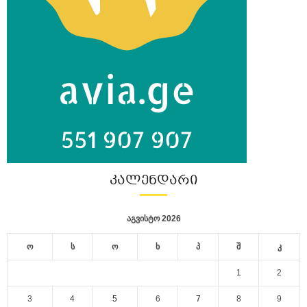
ᲙᲐᲚᲔᲜᲓᲐᲠᲘ
აგვისტო 2026
ო
ს
ო
ხ
პ
შ
კ
1
2
3
4
5
6
7
8
9