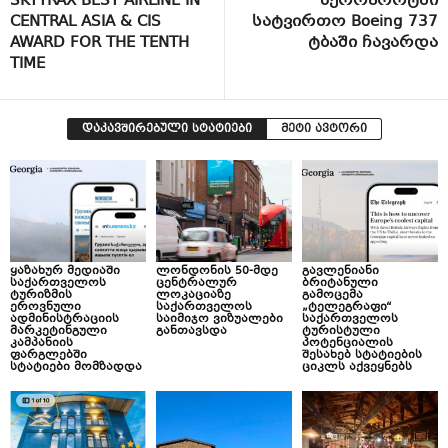
SKYTRAX BEST AIRLINE IN
აეროპორტში
CENTRAL ASIA & CIS
სატვირთო Boeing 737
AWARD FOR THE TENTH
ტბაში ჩავარდა
TIME
დაკავშირებული სტატიები
მეტი ავტორი
ყაზახურ მედიაში
ლონდონის 50-მდე
გავლენიანი
საქართველოს
ცენტრალურ
ბრიტანული
ტურიზმის
ლოკაციაზე
გამოცემა
ეროვნული
საქართველოს
„ტელეგრაფი“
ადმინისტრაციის
საიმიჯო ვიზუალები
საქართველოს
მარკეტინგული
განთავსდა
ტურისტული
კამპანიის
პოტენციალის
ფარგლებში
შესახებ სტატიების
სტატიები მომზადდა
ციკლს აქვეყნებს