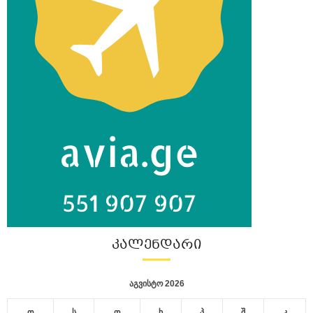
ᲙᲐᲚᲔᲜᲓᲐᲠᲘ
აგვისტო 2026
ო
ს
ო
ხ
პ
შ
კ