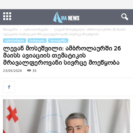
მთავარი
აეროპორტები
ლევან მოსეშვილი: ამბროლაურში 26 მაისს
ავიაციის თემატიკის მრავალფეროვანი სივრცე მოეწყობა
ᲐᲔᲠᲝᲞᲝᲠᲢᲔᲑᲘ
ᲡᲘᲐᲮᲚᲔᲔᲑᲘ
ᲡᲚᲐᲘᲓᲔᲠᲖᲔ
ლევან მოსეშვილი: ამბროლაურში 26
მაისს ავიაციის თემატიკის
მრავალფეროვანი სივრცე მოეწყობა
23/05/2026
35