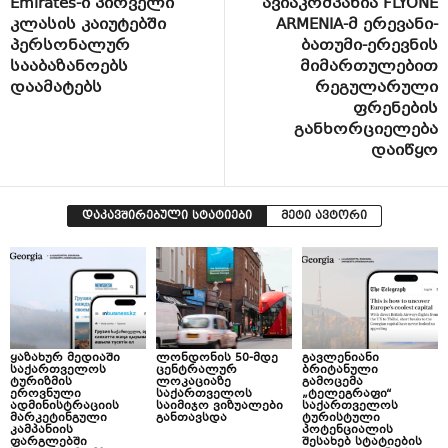
Emirates-ი პირველი
ავიაკომპანია FLYONE
კლასის კაიუტებში
ARMENIA-მ ერევანი-
პერსონალურ
ბათუმი-ერევნის
სააბაზანოებს
მიმართულებით
დაამატებს
რეგულარული
ფრენების
განხორციელება
დაიწყო
დაკავშირებული სტატიები
მეტი ავტორი
ყაზახურ მედიაში
ლონდონის 50-მდე
გავლენიანი
საქართველოს
ცენტრალურ
ბრიტანული
ტურიზმის
ლოკაციაზე
გამოცემა
ეროვნული
საქართველოს
„ტელეგრაფი“
ადმინისტრაციის
საიმიჯო ვიზუალები
საქართველოს
მარკეტინგული
განთავსდა
ტურისტული
კამპანიის
პოტენციალის
ფარგლებში
შესახებ სტატიების