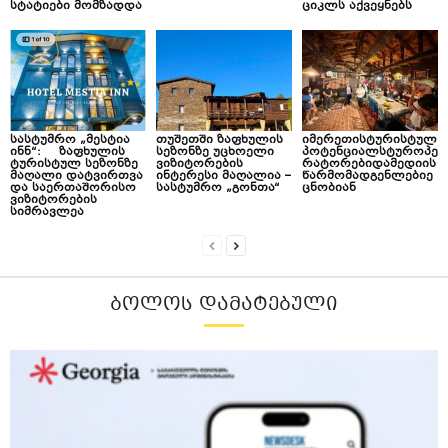
სტატიები მომზადდა
ციკლს აქვეყნებს
სასტუმრო „მესტია
თუშეთში ზაფხულის
იმერეთისტურისტულ
ინნ“: ზაფხულის
სეზონზე უცხოელი
პოტენციალსტუროპე
ტურისტულ სეზონზე
ვიზიტორების
რატორებიდამედიის
მაღალი დატვირთვა
ინტერესი მაღალია –
წარმომადგენლებიე
და საერთაშორისო
სასტუმრო „გონთა“
ცნობიან
ვიზიტორების
სიმრავლეა
ᲑᲝᲚᲝᲡ ᲓᲐᲛᲐᲢᲔᲑᲣᲚᲘ