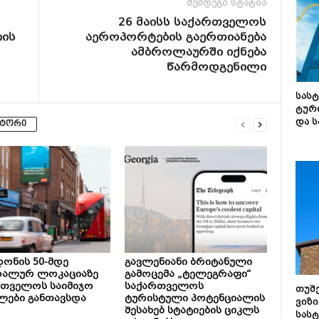
შემდეგი სტატია
26 მაისს საქართველოს
იის
აეროპორტების გაერთიანება
ამბროლაურში იქნება
წარმოდგენილი
სას
ტურ
და ს
ვტორი
ონის 50-მდე
გავლენიანი ბრიტანული
რალურ ლოკაციაზე
გამოცემა „ტელეგრაფი“
რთველოს საიმიჯო
საქართველოს
თუშ
ლები განთავსდა
ტურისტული პოტენციალის
ვიზი
შესახებ სტატიების ციკლს
სას