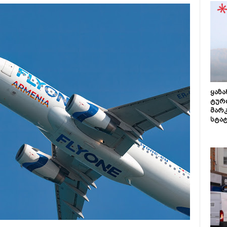
ყაზ
ტურ
მარ
სტა