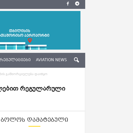
ᲠᲔᲒᲣᲚᲐᲪᲘᲔᲑᲘ
AVIATION NEWS
ების განხორციელება დაიწყო
თულებით რეგულარული
ᲑᲝᲚᲝᲡ ᲓᲐᲛᲐᲢᲔᲑᲣᲚᲘ