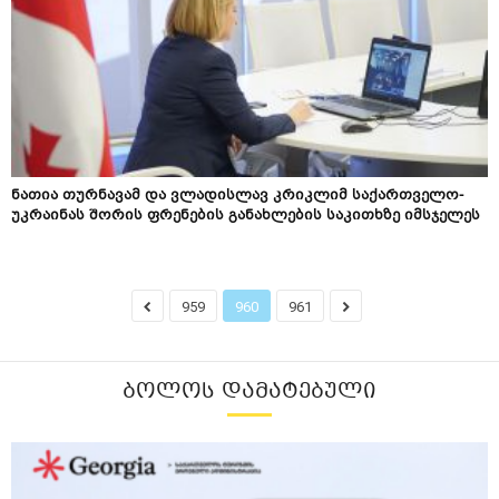
ნათია თურნავამ და ვლადისლავ კრიკლიმ საქართველო-
უკრაინას შორის ფრენების განახლების საკითხზე იმსჯელეს
959
960
961
ᲑᲝᲚᲝᲡ ᲓᲐᲛᲐᲢᲔᲑᲣᲚᲘ