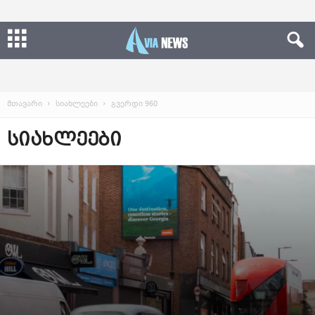
მთავარი
სიახლეები
გვერდი 960
ᲡᲘᲐᲮᲚᲔᲔᲑᲘ