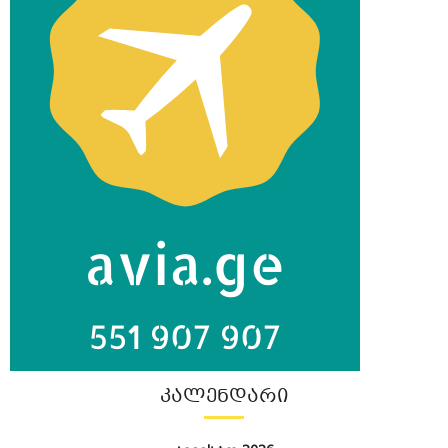
ᲙᲐᲚᲔᲜᲓᲐᲠᲘ