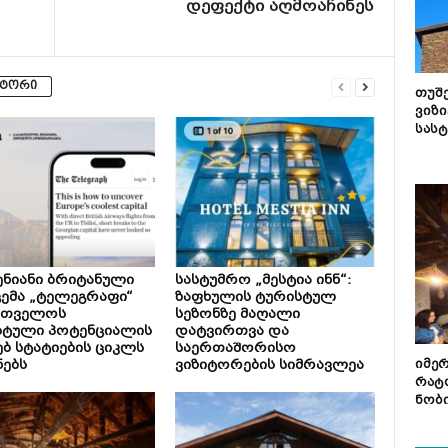
დეფექტი აღმოაჩინეს
ვტორი
თუშ
ვიზი
სას
ნიანი ბრიტანული
სასტუმრო „მესტია ინნ“:
ემა „ტელეგრაფი“
ზაფხულის ტურისტულ
რთველოს
სეზონზე მაღალი
სტული პოტენციალის
დატვირთვა და
ებ სტატიების ციკლს
საერთაშორისო
ნებს
ვიზიტორების სიმრავლეა
იმე
რატ
ნობ