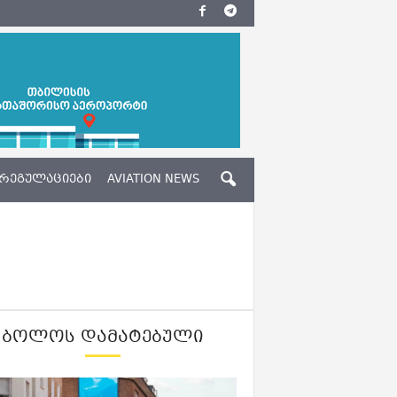
ᲠᲔᲒᲣᲚᲐᲪᲘᲔᲑᲘ
AVIATION NEWS
ᲑᲝᲚᲝᲡ ᲓᲐᲛᲐᲢᲔᲑᲣᲚᲘ