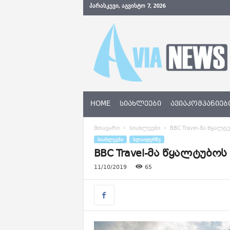
ᲞᲐᲠᲐᲡᲙᲔᲕᲘ, ᲐᲒᲕᲘᲡᲢᲝ 7, 2026
A
v
i
a
N
e
w
s
HOME
ᲡᲘᲐᲮᲚᲔᲔᲑᲘ
ᲐᲕᲘᲐᲙᲝᲛᲞᲐᲜᲘᲔᲑ
.
g
მთავარი
სიახლეები
BBC Travel-მა წყალტ
e
ᲡᲘᲐᲮᲚᲔᲔᲑᲘ
ᲡᲚᲐᲘᲓᲔᲠᲖᲔ
BBC Travel-მა წყალტუბოს
11/10/2019
65