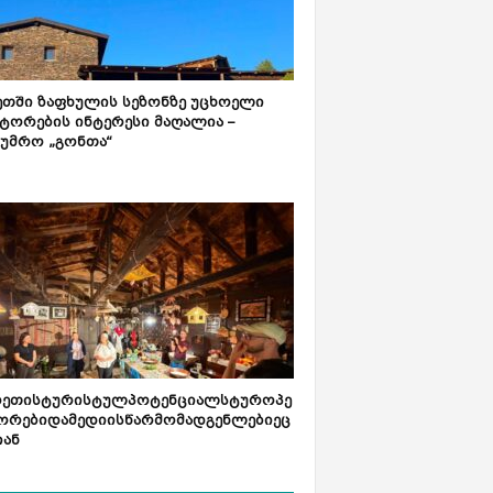
ეთში ზაფხულის სეზონზე უცხოელი
ტორების ინტერესი მაღალია –
ტუმრო „გონთა“
რეთისტურისტულპოტენციალსტუროპე
ორებიდამედიისწარმომადგენლებიეც
იან