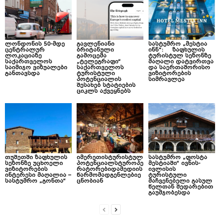
ლონდონის 50-მდე
გავლენიანი
სასტუმრო „მესტია
ცენტრალურ
ბრიტანული
ინნ“: ზაფხულის
ლოკაციაზე
გამოცემა
ტურისტულ სეზონზე
საქართველოს
„ტელეგრაფი“
მაღალი დატვირთვა
საიმიჯო ვიზუალები
საქართველოს
და საერთაშორისო
განთავსდა
ტურისტული
ვიზიტორების
პოტენციალის
სიმრავლეა
შესახებ სტატიების
ციკლს აქვეყნებს
თუშეთში ზაფხულის
იმერეთისტურისტულ
სასტუმრო „ფოსტა
სეზონზე უცხოელი
პოტენციალსტუროპე
მესტიაში“ ივნის-
ვიზიტორების
რატორებიდამედიის
ივლისის
ინტერესი მაღალია –
წარმომადგენლებიე
ტურისტული
სასტუმრო „გონთა“
ცნობიან
მაჩვენებელი გასულ
წელთან შედარებით
გაუმჯობესდა