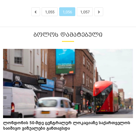
1,055
1,056
1,057
ᲑᲝᲚᲝᲡ ᲓᲐᲛᲐᲢᲔᲑᲣᲚᲘ
ლონდონის 50-მდე ცენტრალურ ლოკაციაზე საქართველოს
საიმიჯო ვიზუალები განთავსდა