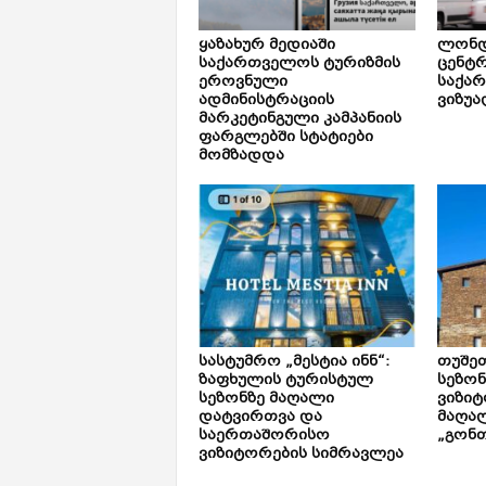
ყაზახურ მედიაში
ლონდ
საქართველოს ტურიზმის
ცენტ
ეროვნული
საქა
ადმინისტრაციის
ვიზუა
მარკეტინგული კამპანიის
ფარგლებში სტატიები
მომზადდა
სასტუმრო „მესტია ინნ“:
თუშე
ზაფხულის ტურისტულ
სეზონ
სეზონზე მაღალი
ვიზიტ
დატვირთვა და
მაღალ
საერთაშორისო
„გონთ
ვიზიტორების სიმრავლეა