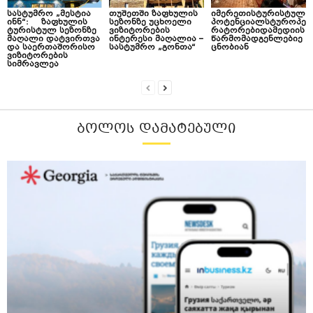
სასტუმრო „მესტია
თუშეთში ზაფხულის
იმერეთისტურისტულ
ინნ“: ზაფხულის
სეზონზე უცხოელი
პოტენციალსტუროპე
ტურისტულ სეზონზე
ვიზიტორების
რატორებიდამედიის
მაღალი დატვირთვა
ინტერესი მაღალია –
წარმომადგენლებიე
და საერთაშორისო
სასტუმრო „გონთა“
ცნობიან
ვიზიტორების
სიმრავლეა
ᲑᲝᲚᲝᲡ ᲓᲐᲛᲐᲢᲔᲑᲣᲚᲘ