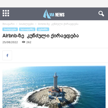
მთავარი
სიახლეები
Airbnb-ზე კუნძული ქირავდება
ᲡᲘᲐᲮᲚᲔᲔᲑᲘ
ᲡᲚᲐᲘᲓᲔᲠᲖᲔ
ᲢᲣᲠᲘᲖᲛᲘ
Airbnb-ზე კუნძული ქირავდება
25/08/2022
262