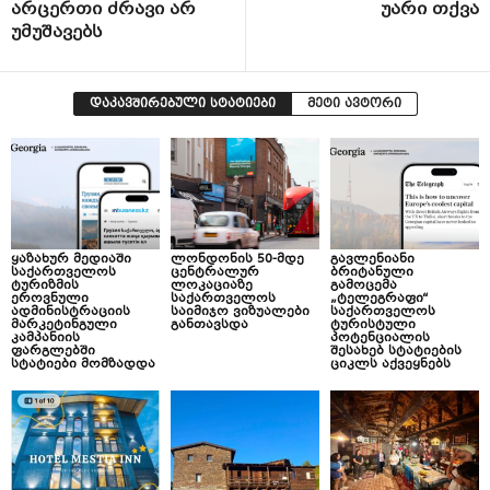
არცერთი ძრავი არ
უარი თქვა
უმუშავებს
დაკავშირებული სტატიები
მეტი ავტორი
ყაზახურ მედიაში
ლონდონის 50-მდე
გავლენიანი
საქართველოს
ცენტრალურ
ბრიტანული
ტურიზმის
ლოკაციაზე
გამოცემა
ეროვნული
საქართველოს
„ტელეგრაფი“
ადმინისტრაციის
საიმიჯო ვიზუალები
საქართველოს
მარკეტინგული
განთავსდა
ტურისტული
კამპანიის
პოტენციალის
ფარგლებში
შესახებ სტატიების
სტატიები მომზადდა
ციკლს აქვეყნებს