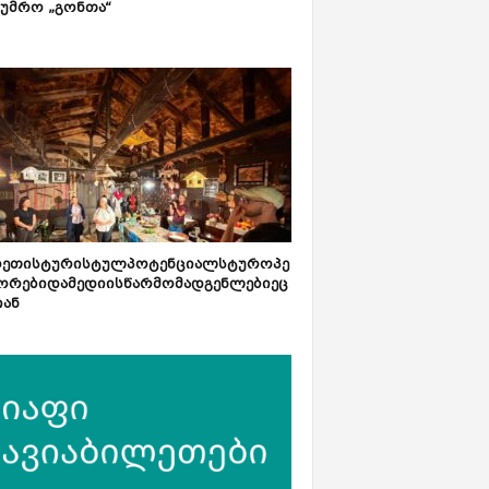
ტუმრო „გონთა“
რეთისტურისტულპოტენციალსტუროპე
ორებიდამედიისწარმომადგენლებიეც
იან