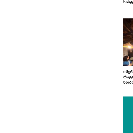
სას
იმე
რატ
ნობ