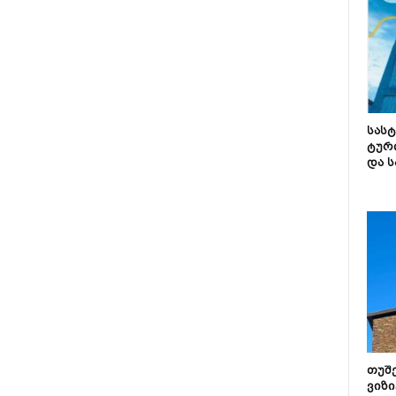
სას
ტურ
და ს
თუშ
ვიზი