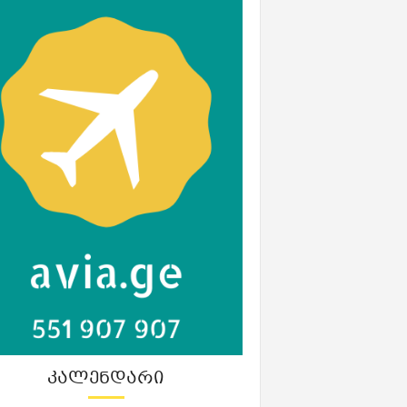
ᲙᲐᲚᲔᲜᲓᲐᲠᲘ