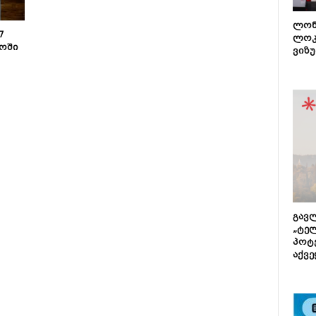
ლონ
7
ლოკ
ოში
ვიზუ
გავლ
„ტე
პოტე
აქვე