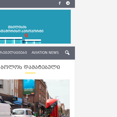
ᲠᲔᲒᲣᲚᲐᲪᲘᲔᲑᲘ
AVIATION NEWS
ᲑᲝᲚᲝᲡ ᲓᲐᲛᲐᲢᲔᲑᲣᲚᲘ