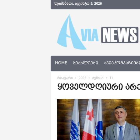
ᲮᲣᲗᲨᲐᲑᲐᲗᲘ, ᲐᲒᲕᲘᲡᲢᲝ 6, 2026
A
v
i
a
N
e
w
s
HOME
ᲡᲘᲐᲮᲚᲔᲔᲑᲘ
ᲐᲕᲘᲐᲙᲝᲛᲞᲐᲜᲘᲔᲑ
.
g
მთავარი
2026
ივნისი
11
e
ყოველდღიური არქივ