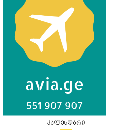
ᲙᲐᲚᲔᲜᲓᲐᲠᲘ