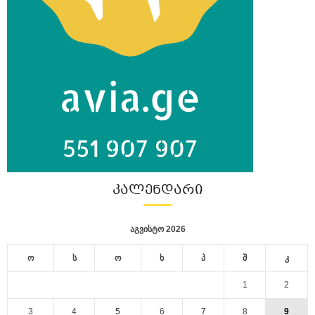
ᲙᲐᲚᲔᲜᲓᲐᲠᲘ
აგვისტო 2026
ო
ს
ო
ხ
პ
შ
კ
1
2
3
4
5
6
7
8
9