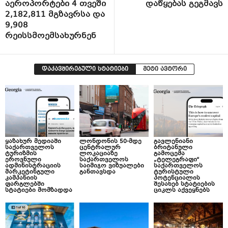
აეროპორტები 4 თვეში
დაწყებას გეგმავს
2,182,811 მგზავრსა და
9,908
რეისსმოემსახურნენ
დაკავშირებული სტატიები
მეტი ავტორი
ყაზახურ მედიაში
ლონდონის 50-მდე
გავლენიანი
საქართველოს
ცენტრალურ
ბრიტანული
ტურიზმის
ლოკაციაზე
გამოცემა
ეროვნული
საქართველოს
„ტელეგრაფი“
ადმინისტრაციის
საიმიჯო ვიზუალები
საქართველოს
მარკეტინგული
განთავსდა
ტურისტული
კამპანიის
პოტენციალის
ფარგლებში
შესახებ სტატიების
სტატიები მომზადდა
ციკლს აქვეყნებს