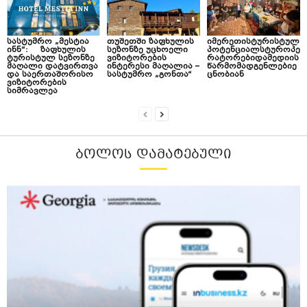
სასტუმრო „მესტია
თუშეთში ზაფხულის
იმერეთისტურისტულ
ინნ“: ზაფხულის
სეზონზე უცხოელი
პოტენციალსტუროპე
ტურისტულ სეზონზე
ვიზიტორების
რატორებიდამედიის
მაღალი დატვირთვა
ინტერესი მაღალია –
წარმომადგენლებიე
და საერთაშორისო
სასტუმრო „გონთა“
ცნობიან
ვიზიტორების
სიმრავლეა
ᲑᲝᲚᲝᲡ ᲓᲐᲛᲐᲢᲔᲑᲣᲚᲘ