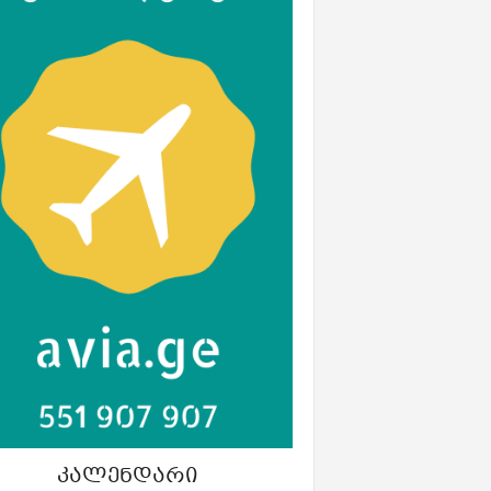
ᲙᲐᲚᲔᲜᲓᲐᲠᲘ