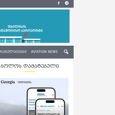
ᲠᲔᲒᲣᲚᲐᲪᲘᲔᲑᲘ
AVIATION NEWS
ᲑᲝᲚᲝᲡ ᲓᲐᲛᲐᲢᲔᲑᲣᲚᲘ