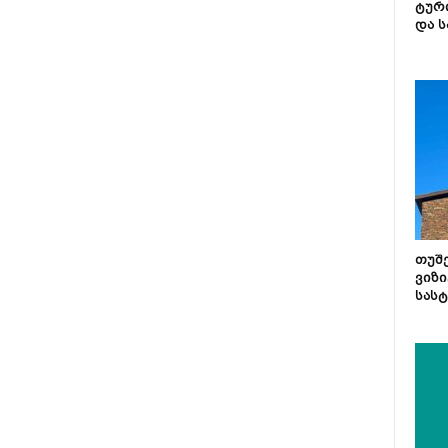
ტურ
და ს
თუშ
ვიზი
სას