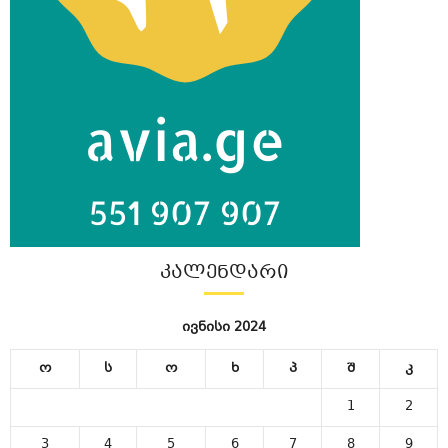
ᲙᲐᲚᲔᲜᲓᲐᲠᲘ
ივნისი 2024
ო
ს
ო
ხ
პ
შ
კ
1
2
3
4
5
6
7
8
9