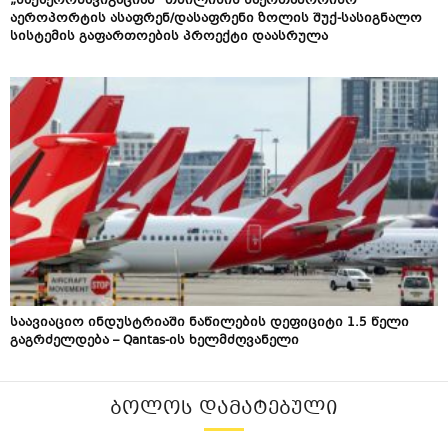
„საქაერონავიგაციამ“ თბილისის საერთაშორისო
აეროპორტის ასაფრენ/დასაფრენი ზოლის შუქ-სასიგნალო
სისტემის გაფართოების პროექტი დაასრულა
საავიაციო ინდუსტრიაში ნაწილების დეფიციტი 1.5 წელი
გაგრძელდება – Qantas-ის ხელმძღვანელი
ᲑᲝᲚᲝᲡ ᲓᲐᲛᲐᲢᲔᲑᲣᲚᲘ