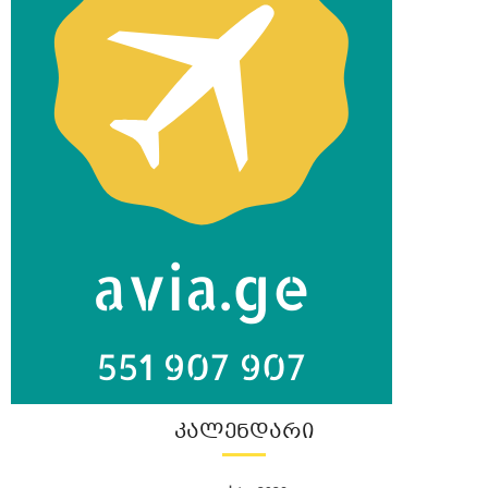
ᲙᲐᲚᲔᲜᲓᲐᲠᲘ