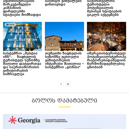
ადმინისტრაციის
საიმიჯო ვიზუალები
საქართველოს
მარკეტინგული
განთავსდა
ტურისტული
კამპანიის
პოტენციალის
ფარგლებში
შესახებ სტატიების
სტატიები მომზადდა
ციკლს აქვეყნებს
სასტუმრო „მესტია
თუშეთში ზაფხულის
იმერეთისტურისტულ
ინნ“: ზაფხულის
სეზონზე უცხოელი
პოტენციალსტუროპე
ტურისტულ სეზონზე
ვიზიტორების
რატორებიდამედიის
მაღალი დატვირთვა
ინტერესი მაღალია –
წარმომადგენლებიე
და საერთაშორისო
სასტუმრო „გონთა“
ცნობიან
ვიზიტორების
სიმრავლეა
ᲑᲝᲚᲝᲡ ᲓᲐᲛᲐᲢᲔᲑᲣᲚᲘ