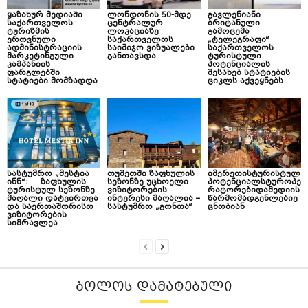
ყაზახურ მედიაში
ლონდონის 50-მდე
გავლენიანი
საქართველოს
ცენტრალურ
ბრიტანული
ტურიზმის
ლოკაციაზე
გამოცემა
ეროვნული
საქართველოს
„ტელეგრაფი“
ადმინისტრაციის
საიმიჯო ვიზუალები
საქართველოს
მარკეტინგული
განთავსდა
ტურისტული
კამპანიის
პოტენციალის
ფარგლებში
შესახებ სტატიების
სტატიები მომზადდა
ციკლს აქვეყნებს
სასტუმრო „მესტია
თუშეთში ზაფხულის
იმერეთისტურისტულ
ინნ“: ზაფხულის
სეზონზე უცხოელი
პოტენციალსტუროპე
ტურისტულ სეზონზე
ვიზიტორების
რატორებიდამედიის
მაღალი დატვირთვა
ინტერესი მაღალია –
წარმომადგენლებიე
და საერთაშორისო
სასტუმრო „გონთა“
ცნობიან
ვიზიტორების
სიმრავლეა
ᲑᲝᲚᲝᲡ ᲓᲐᲛᲐᲢᲔᲑᲣᲚᲘ