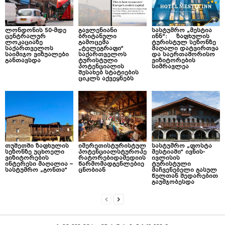
ლონდონის 50-მდე
გავლენიანი
სასტუმრო „მესტია
ცენტრალურ
ბრიტანული
ინნ“: ზაფხულის
ლოკაციაზე
გამოცემა
ტურისტულ სეზონზე
საქართველოს
„ტელეგრაფი“
მაღალი დატვირთვა
საიმიჯო ვიზუალები
საქართველოს
და საერთაშორისო
განთავსდა
ტურისტული
ვიზიტორების
პოტენციალის
სიმრავლეა
შესახებ სტატიების
ციკლს აქვეყნებს
თუშეთში ზაფხულის
იმერეთისტურისტულ
სასტუმრო „ფოსტა
სეზონზე უცხოელი
პოტენციალსტუროპე
მესტიაში“ ივნის-
ვიზიტორების
რატორებიდამედიის
ივლისის
ინტერესი მაღალია –
წარმომადგენლებიე
ტურისტული
სასტუმრო „გონთა“
ცნობიან
მაჩვენებელი გასულ
წელთან შედარებით
გაუმჯობესდა