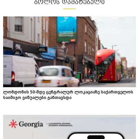
ᲑᲝᲚᲝᲡ ᲓᲐᲛᲐᲢᲔᲑᲣᲚᲘ
ლონდონის 50-მდე ცენტრალურ ლოკაციაზე საქართველოს
საიმიჯო ვიზუალები განთავსდა