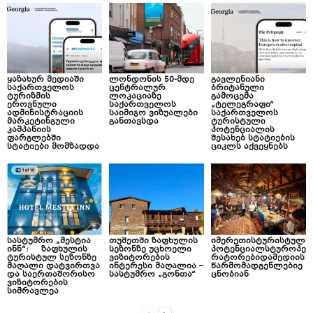
ყაზახურ მედიაში
ლონდონის 50-მდე
გავლენიანი
საქართველოს
ცენტრალურ
ბრიტანული
ტურიზმის
ლოკაციაზე
გამოცემა
ეროვნული
საქართველოს
„ტელეგრაფი“
ადმინისტრაციის
საიმიჯო ვიზუალები
საქართველოს
მარკეტინგული
განთავსდა
ტურისტული
კამპანიის
პოტენციალის
ფარგლებში
შესახებ სტატიების
სტატიები მომზადდა
ციკლს აქვეყნებს
სასტუმრო „მესტია
თუშეთში ზაფხულის
იმერეთისტურისტულ
ინნ“: ზაფხულის
სეზონზე უცხოელი
პოტენციალსტუროპე
ტურისტულ სეზონზე
ვიზიტორების
რატორებიდამედიის
მაღალი დატვირთვა
ინტერესი მაღალია –
წარმომადგენლებიე
და საერთაშორისო
სასტუმრო „გონთა“
ცნობიან
ვიზიტორების
სიმრავლეა