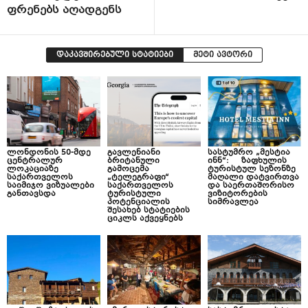
ფრენებს აღადგენს
დაკავშირებული სტატიები
მეტი ავტორი
ლონდონის 50-მდე
გავლენიანი
სასტუმრო „მესტია
ცენტრალურ
ბრიტანული
ინნ“: ზაფხულის
ლოკაციაზე
გამოცემა
ტურისტულ სეზონზე
საქართველოს
„ტელეგრაფი“
მაღალი დატვირთვა
საიმიჯო ვიზუალები
საქართველოს
და საერთაშორისო
განთავსდა
ტურისტული
ვიზიტორების
პოტენციალის
სიმრავლეა
შესახებ სტატიების
ციკლს აქვეყნებს