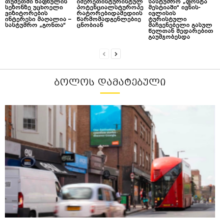
თუშეთში ზაფხულის
იმერეთისტურისტულ
სასტუმრო „ფოსტა
სეზონზე უცხოელი
პოტენციალსტუროპე
მესტიაში“ ივნის-
ვიზიტორების
რატორებიდამედიის
ივლისის
ინტერესი მაღალია –
წარმომადგენლებიე
ტურისტული
სასტუმრო „გონთა“
ცნობიან
მაჩვენებელი გასულ
წელთან შედარებით
გაუმჯობესდა
ᲑᲝᲚᲝᲡ ᲓᲐᲛᲐᲢᲔᲑᲣᲚᲘ