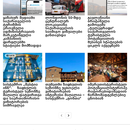
ყაზახურ მედიაში
ლონდონის 50-მდე
გავლენიანი
საქართველოს
ცენტრალურ
ბრიტანული
ტურიზმის
ლოკაციაზე
გამოცემა
ეროვნული
საქართველოს
„ტელეგრაფი“
ადმინისტრაციის
საიმიჯო ვიზუალები
საქართველოს
მარკეტინგული
განთავსდა
ტურისტული
კამპანიის
პოტენციალის
ფარგლებში
შესახებ სტატიების
სტატიები მომზადდა
ციკლს აქვეყნებს
სასტუმრო „მესტია
თუშეთში ზაფხულის
იმერეთისტურისტულ
ინნ“: ზაფხულის
სეზონზე უცხოელი
პოტენციალსტუროპე
ტურისტულ სეზონზე
ვიზიტორების
რატორებიდამედიის
მაღალი დატვირთვა
ინტერესი მაღალია –
წარმომადგენლებიე
და საერთაშორისო
სასტუმრო „გონთა“
ცნობიან
ვიზიტორების
სიმრავლეა