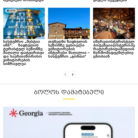
სტატიები მომზადდა
ციკლს აქვეყნებს
სასტუმრო „მესტია
თუშეთში ზაფხულის
იმერეთისტურისტულ
ინნ“: ზაფხულის
სეზონზე უცხოელი
პოტენციალსტუროპე
ტურისტულ სეზონზე
ვიზიტორების
რატორებიდამედიის
მაღალი დატვირთვა
ინტერესი მაღალია –
წარმომადგენლებიე
და საერთაშორისო
სასტუმრო „გონთა“
ცნობიან
ვიზიტორების
სიმრავლეა
ᲑᲝᲚᲝᲡ ᲓᲐᲛᲐᲢᲔᲑᲣᲚᲘ