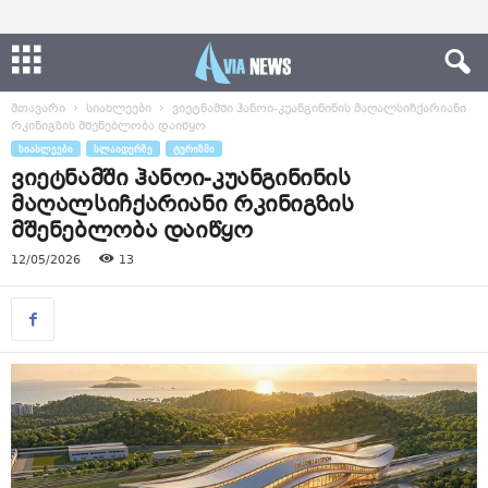
მთავარი
სიახლეები
ვიეტნამში ჰანოი-კუანგინინის მაღალსიჩქარიანი
რკინიგზის მშენებლობა დაიწყო
ᲡᲘᲐᲮᲚᲔᲔᲑᲘ
ᲡᲚᲐᲘᲓᲔᲠᲖᲔ
ᲢᲣᲠᲘᲖᲛᲘ
ვიეტნამში ჰანოი-კუანგინინის
მაღალსიჩქარიანი რკინიგზის
მშენებლობა დაიწყო
12/05/2026
13