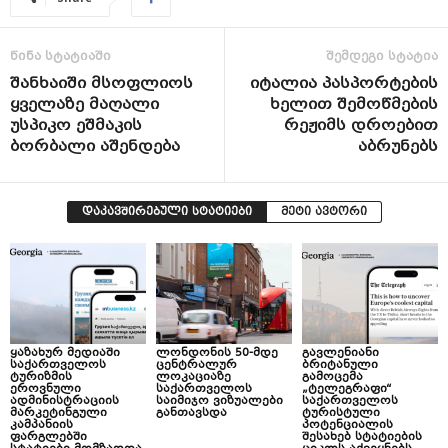
წინა სტატიაში
შემდეგი სტატია
შანხაიში მსოფლიოს
იტალია პასპორტების
ყველაზე მაღალი
ხელით შემოწმების
უსპიკო ეშმაკის
რეჟიმს დროებით
ბორბალი აშენდება
აბრუნებს
დაკავშირებული სტატიები
მეტი ავტორი
ყაზახურ მედიაში
ლონდონის 50-მდე
გავლენიანი
საქართველოს
ცენტრალურ
ბრიტანული
ტურიზმის
ლოკაციაზე
გამოცემა
ეროვნული
საქართველოს
„ტელეგრაფი“
ადმინისტრაციის
საიმიჯო ვიზუალები
საქართველოს
მარკეტინგული
განთავსდა
ტურისტული
კამპანიის
პოტენციალის
ფარგლებში
შესახებ სტატიების