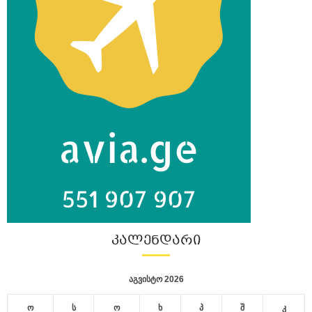
ᲙᲐᲚᲔᲜᲓᲐᲠᲘ
აგვისტო 2026
ო
ს
ო
ხ
პ
შ
კ