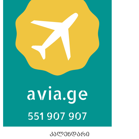
ᲙᲐᲚᲔᲜᲓᲐᲠᲘ