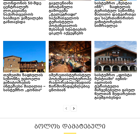
ლონდონის 50-მდე
გავლენიანი
სასტუმრო „მესტია
ცენტრალურ
ბრიტანული
ინნ“: ზაფხულის
ლოკაციაზე
გამოცემა
ტურისტულ სეზონზე
საქართველოს
„ტელეგრაფი“
მაღალი დატვირთვა
საიმიჯო ვიზუალები
საქართველოს
და საერთაშორისო
განთავსდა
ტურისტული
ვიზიტორების
პოტენციალის
სიმრავლეა
შესახებ სტატიების
ციკლს აქვეყნებს
თუშეთში ზაფხულის
იმერეთისტურისტულ
სასტუმრო „ფოსტა
სეზონზე უცხოელი
პოტენციალსტუროპე
მესტიაში“ ივნის-
ვიზიტორების
რატორებიდამედიის
ივლისის
ინტერესი მაღალია –
წარმომადგენლებიე
ტურისტული
სასტუმრო „გონთა“
ცნობიან
მაჩვენებელი გასულ
წელთან შედარებით
გაუმჯობესდა
ᲑᲝᲚᲝᲡ ᲓᲐᲛᲐᲢᲔᲑᲣᲚᲘ