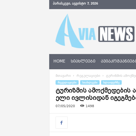
ᲞᲐᲠᲐᲡᲙᲔᲕᲘ, ᲐᲒᲕᲘᲡᲢᲝ 7, 2026
A
v
i
a
N
e
w
s
HOME
ᲡᲘᲐᲮᲚᲔᲔᲑᲘ
ᲐᲕᲘᲐᲙᲝᲛᲞᲐᲜᲘᲔᲑ
.
g
მთავარი
რეგულაციები
ტურიზმის ამოქმე
e
ᲠᲔᲒᲣᲚᲐᲪᲘᲔᲑᲘ
ᲡᲘᲐᲮᲚᲔᲔᲑᲘ
ᲡᲚᲐᲘᲓᲔᲠᲖᲔ
ტურიზმის ამოქმედების ა
ელი ივლისიდან იგეგმებ
07/05/2020
1498