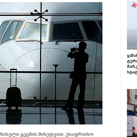
ყაზ
ტურ
მარ
სტა
იზისული გეგმის მიხედვით, უსაფრთხო