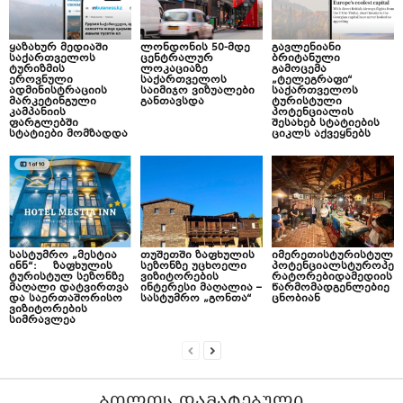
ყაზახურ მედიაში
ლონდონის 50-მდე
გავლენიანი
საქართველოს
ცენტრალურ
ბრიტანული
ტურიზმის
ლოკაციაზე
გამოცემა
ეროვნული
საქართველოს
„ტელეგრაფი“
ადმინისტრაციის
საიმიჯო ვიზუალები
საქართველოს
მარკეტინგული
განთავსდა
ტურისტული
კამპანიის
პოტენციალის
ფარგლებში
შესახებ სტატიების
სტატიები მომზადდა
ციკლს აქვეყნებს
სასტუმრო „მესტია
თუშეთში ზაფხულის
იმერეთისტურისტულ
ინნ“: ზაფხულის
სეზონზე უცხოელი
პოტენციალსტუროპე
ტურისტულ სეზონზე
ვიზიტორების
რატორებიდამედიის
მაღალი დატვირთვა
ინტერესი მაღალია –
წარმომადგენლებიე
და საერთაშორისო
სასტუმრო „გონთა“
ცნობიან
ვიზიტორების
სიმრავლეა