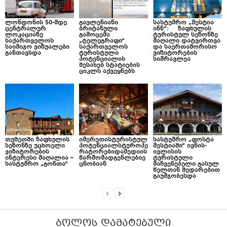
ლონდონის 50-მდე
გავლენიანი
სასტუმრო „მესტია
ცენტრალურ
ბრიტანული
ინნ“: ზაფხულის
ლოკაციაზე
გამოცემა
ტურისტულ სეზონზე
საქართველოს
„ტელეგრაფი“
მაღალი დატვირთვა
საიმიჯო ვიზუალები
საქართველოს
და საერთაშორისო
განთავსდა
ტურისტული
ვიზიტორების
პოტენციალის
სიმრავლეა
შესახებ სტატიების
ციკლს აქვეყნებს
თუშეთში ზაფხულის
იმერეთისტურისტულ
სასტუმრო „ფოსტა
სეზონზე უცხოელი
პოტენციალსტუროპე
მესტიაში“ ივნის-
ვიზიტორების
რატორებიდამედიის
ივლისის
ინტერესი მაღალია –
წარმომადგენლებიე
ტურისტული
სასტუმრო „გონთა“
ცნობიან
მაჩვენებელი გასულ
წელთან შედარებით
გაუმჯობესდა
ᲑᲝᲚᲝᲡ ᲓᲐᲛᲐᲢᲔᲑᲣᲚᲘ