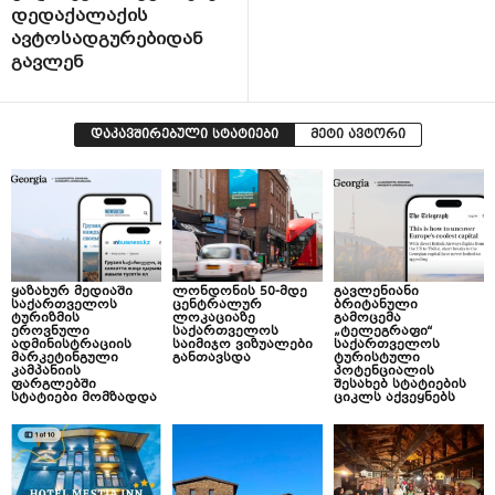
დედაქალაქის
ავტოსადგურებიდან
გავლენ
დაკავშირებული სტატიები
მეტი ავტორი
ყაზახურ მედიაში
ლონდონის 50-მდე
გავლენიანი
საქართველოს
ცენტრალურ
ბრიტანული
ტურიზმის
ლოკაციაზე
გამოცემა
ეროვნული
საქართველოს
„ტელეგრაფი“
ადმინისტრაციის
საიმიჯო ვიზუალები
საქართველოს
მარკეტინგული
განთავსდა
ტურისტული
კამპანიის
პოტენციალის
ფარგლებში
შესახებ სტატიების
სტატიები მომზადდა
ციკლს აქვეყნებს