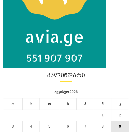
ᲙᲐᲚᲔᲜᲓᲐᲠᲘ
აგვისტო 2026
ო
ს
ო
ხ
პ
შ
კ
1
2
3
4
5
6
7
8
9