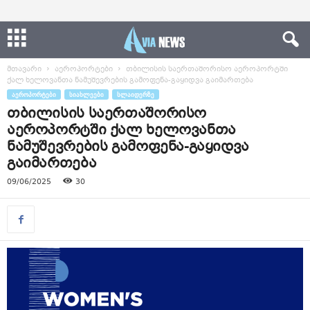
მთავარი
აეროპორტები
თბილისის საერთაშორისო აეროპორტში
ქალ ხელოვანთა ნამუშევრების გამოფენა-გაყიდვა გაიმართება
ᲐᲔᲠᲝᲞᲝᲠᲢᲔᲑᲘ
ᲡᲘᲐᲮᲚᲔᲔᲑᲘ
ᲡᲚᲐᲘᲓᲔᲠᲖᲔ
თბილისის საერთაშორისო
აეროპორტში ქალ ხელოვანთა
ნამუშევრების გამოფენა-გაყიდვა
გაიმართება
09/06/2025
30