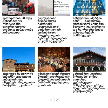
ლონდონის 50-მდე
გავლენიანი
სასტუმრო „მესტია
ცენტრალურ
ბრიტანული
ინნ“: ზაფხულის
ლოკაციაზე
გამოცემა
ტურისტულ სეზონზე
საქართველოს
„ტელეგრაფი“
მაღალი დატვირთვა
საიმიჯო ვიზუალები
საქართველოს
და საერთაშორისო
განთავსდა
ტურისტული
ვიზიტორების
პოტენციალის
სიმრავლეა
შესახებ სტატიების
ციკლს აქვეყნებს
თუშეთში ზაფხულის
იმერეთისტურისტულ
სასტუმრო „ფოსტა
სეზონზე უცხოელი
პოტენციალსტუროპე
მესტიაში“ ივნის-
ვიზიტორების
რატორებიდამედიის
ივლისის
ინტერესი მაღალია –
წარმომადგენლებიე
ტურისტული
სასტუმრო „გონთა“
ცნობიან
მაჩვენებელი გასულ
წელთან შედარებით
გაუმჯობესდა