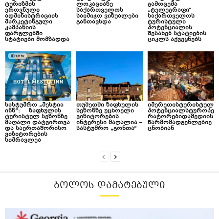
ტურიზმის
ლოკაციაზე
გამოცემა
ეროვნული
საქართველოს
„ტელეგრაფი“
ადმინისტრაციის
საიმიჯო ვიზუალები
საქართველოს
მარკეტინგული
განთავსდა
ტურისტული
კამპანიის
პოტენციალის
ფარგლებში
შესახებ სტატიების
სტატიები მომზადდა
ციკლს აქვეყნებს
სასტუმრო „მესტია
თუშეთში ზაფხულის
იმერეთისტურისტულ
ინნ“: ზაფხულის
სეზონზე უცხოელი
პოტენციალსტუროპე
ტურისტულ სეზონზე
ვიზიტორების
რატორებიდამედიის
მაღალი დატვირთვა
ინტერესი მაღალია –
წარმომადგენლებიე
და საერთაშორისო
სასტუმრო „გონთა“
ცნობიან
ვიზიტორების
სიმრავლეა
ᲑᲝᲚᲝᲡ ᲓᲐᲛᲐᲢᲔᲑᲣᲚᲘ