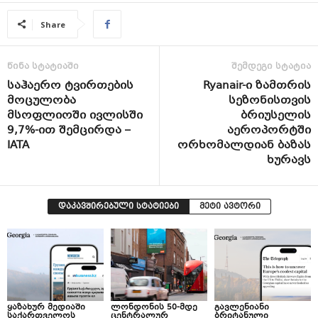
Share
წინა სტატიაში
შემდეგი სტატია
საჰაერო ტვირთების
Ryanair-ი ზამთრის
მოცულობა
სეზონისთვის
მსოფლიოში ივლისში
ბრიუსელის
9,7%-ით შემცირდა –
აეროპორტში
IATA
ორხომალდიან ბაზას
ხურავს
დაკავშირებული სტატიები
მეტი ავტორი
ყაზახურ მედიაში
ლონდონის 50-მდე
გავლენიანი
საქართველოს
ცენტრალურ
ბრიტანული