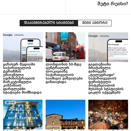
მეტი რეისი?
დაკავშირებული სტატიები
მეტი ავტორი
ყაზახურ მედიაში
ლონდონის 50-მდე
გავლენიანი
საქართველოს
ცენტრალურ
ბრიტანული
ტურიზმის
ლოკაციაზე
გამოცემა
ეროვნული
საქართველოს
„ტელეგრაფი“
ადმინისტრაციის
საიმიჯო ვიზუალები
საქართველოს
მარკეტინგული
განთავსდა
ტურისტული
კამპანიის
პოტენციალის
ფარგლებში
შესახებ სტატიების
სტატიები მომზადდა
ციკლს აქვეყნებს