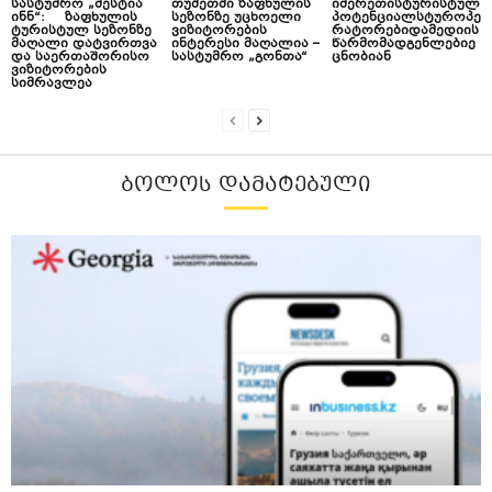
სასტუმრო „მესტია
თუშეთში ზაფხულის
იმერეთისტურისტულ
ინნ“: ზაფხულის
სეზონზე უცხოელი
პოტენციალსტუროპე
ტურისტულ სეზონზე
ვიზიტორების
რატორებიდამედიის
მაღალი დატვირთვა
ინტერესი მაღალია –
წარმომადგენლებიე
და საერთაშორისო
სასტუმრო „გონთა“
ცნობიან
ვიზიტორების
სიმრავლეა
ᲑᲝᲚᲝᲡ ᲓᲐᲛᲐᲢᲔᲑᲣᲚᲘ