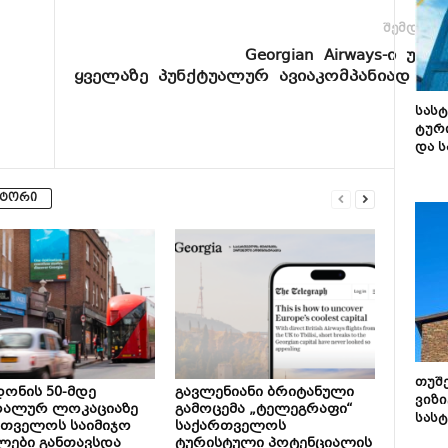
შემდეგი 
Georgian Airways-ი უკრ
ყველაზე პუნქტუალურ ავიაკომპანიად აღ
სას
ტურ
და ს
ვტორი
თუშ
ონის 50-მდე
გავლენიანი ბრიტანული
ვიზი
რალურ ლოკაციაზე
გამოცემა „ტელეგრაფი“
სას
რთველოს საიმიჯო
საქართველოს
ლები განთავსდა
ტურისტული პოტენციალის