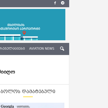
ᲠᲔᲒᲣᲚᲐᲪᲘᲔᲑᲘ
AVIATION NEWS
მიიღო
ᲑᲝᲚᲝᲡ ᲓᲐᲛᲐᲢᲔᲑᲣᲚᲘ