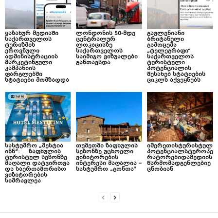
ყაზახურ მედიაში
ლონდონის 50-მდე
გავლენიანი
საქართველოს
ცენტრალურ
ბრიტანული
ტურიზმის
ლოკაციაზე
გამოცემა
ეროვნული
საქართველოს
„ტელეგრაფი“
ადმინისტრაციის
საიმიჯო ვიზუალები
საქართველოს
მარკეტინგული
განთავსდა
ტურისტული
კამპანიის
პოტენციალის
ფარგლებში
შესახებ სტატიების
სტატიები მომზადდა
ციკლს აქვეყნებს
სასტუმრო „მესტია
თუშეთში ზაფხულის
იმერეთისტურისტულ
ინნ“: ზაფხულის
სეზონზე უცხოელი
პოტენციალსტუროპე
ტურისტულ სეზონზე
ვიზიტორების
რატორებიდამედიის
მაღალი დატვირთვა
ინტერესი მაღალია –
წარმომადგენლებიე
და საერთაშორისო
სასტუმრო „გონთა“
ცნობიან
ვიზიტორების
სიმრავლეა