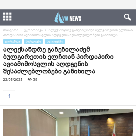
მთავარი
ეკონომიკა
ალექსანდრე გაჩეჩილაძემ ბულგარეთის ელჩთან
პირდაპირი ავიამიმოსვლის აღდგენის შესაძლებლობები განიხილა
ᲔᲙᲝᲜᲝᲛᲘᲙᲐ
ᲡᲘᲐᲮᲚᲔᲔᲑᲘ
ᲡᲚᲐᲘᲓᲔᲠᲖᲔ
ალექსანდრე გაჩეჩილაძემ
ბულგარეთის ელჩთან პირდაპირი
ავიამიმოსვლის აღდგენის
შესაძლებლობები განიხილა
22/05/2025
39