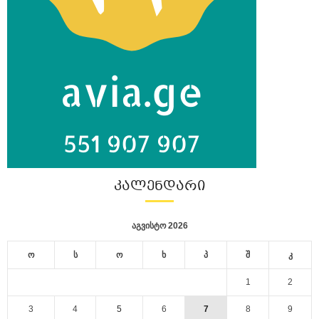
ᲙᲐᲚᲔᲜᲓᲐᲠᲘ
აგვისტო 2026
ო
ს
ო
ხ
პ
შ
კ
1
2
3
4
5
6
7
8
9