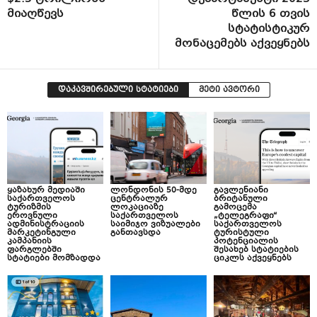
მიაღწევს
წლის 6 თვის
სტატისტიკურ
მონაცემებს აქვეყნებს
დაკავშირებული სტატიები
მეტი ავტორი
ყაზახურ მედიაში
ლონდონის 50-მდე
გავლენიანი
საქართველოს
ცენტრალურ
ბრიტანული
ტურიზმის
ლოკაციაზე
გამოცემა
ეროვნული
საქართველოს
„ტელეგრაფი“
ადმინისტრაციის
საიმიჯო ვიზუალები
საქართველოს
მარკეტინგული
განთავსდა
ტურისტული
კამპანიის
პოტენციალის
ფარგლებში
შესახებ სტატიების
სტატიები მომზადდა
ციკლს აქვეყნებს