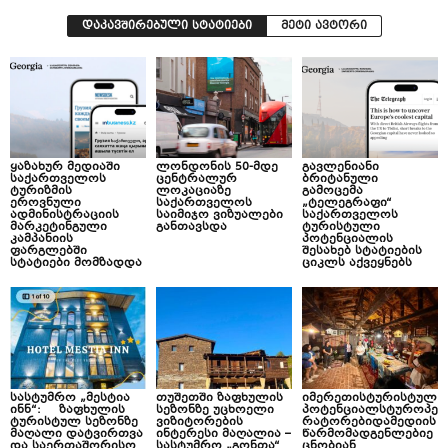
დაკავშირებული სტატიები
მეტი ავტორი
ყაზახურ მედიაში
ლონდონის 50-მდე
გავლენიანი
საქართველოს
ცენტრალურ
ბრიტანული
ტურიზმის
ლოკაციაზე
გამოცემა
ეროვნული
საქართველოს
„ტელეგრაფი“
ადმინისტრაციის
საიმიჯო ვიზუალები
საქართველოს
მარკეტინგული
განთავსდა
ტურისტული
კამპანიის
პოტენციალის
ფარგლებში
შესახებ სტატიების
სტატიები მომზადდა
ციკლს აქვეყნებს
სასტუმრო „მესტია
თუშეთში ზაფხულის
იმერეთისტურისტულ
ინნ“: ზაფხულის
სეზონზე უცხოელი
პოტენციალსტუროპე
ტურისტულ სეზონზე
ვიზიტორების
რატორებიდამედიის
მაღალი დატვირთვა
ინტერესი მაღალია –
წარმომადგენლებიე
და საერთაშორისო
სასტუმრო „გონთა“
ცნობიან