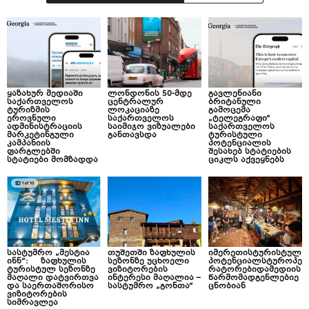
ყაზახურ მედიაში
ლონდონის 50-მდე
გავლენიანი
საქართველოს
ცენტრალურ
ბრიტანული
ტურიზმის
ლოკაციაზე
გამოცემა
ეროვნული
საქართველოს
„ტელეგრაფი“
ადმინისტრაციის
საიმიჯო ვიზუალები
საქართველოს
მარკეტინგული
განთავსდა
ტურისტული
კამპანიის
პოტენციალის
ფარგლებში
შესახებ სტატიების
სტატიები მომზადდა
ციკლს აქვეყნებს
სასტუმრო „მესტია
თუშეთში ზაფხულის
იმერეთისტურისტულ
ინნ“: ზაფხულის
სეზონზე უცხოელი
პოტენციალსტუროპე
ტურისტულ სეზონზე
ვიზიტორების
რატორებიდამედიის
მაღალი დატვირთვა
ინტერესი მაღალია –
წარმომადგენლებიე
და საერთაშორისო
სასტუმრო „გონთა“
ცნობიან
ვიზიტორების
სიმრავლეა