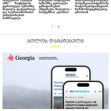
სასტუმრო „მესტია
თუშეთში ზაფხულის
იმერეთისტურისტულ
ინნ“: ზაფხულის
სეზონზე უცხოელი
პოტენციალსტუროპე
ტურისტულ სეზონზე
ვიზიტორების
რატორებიდამედიის
მაღალი დატვირთვა
ინტერესი მაღალია –
წარმომადგენლებიე
და საერთაშორისო
სასტუმრო „გონთა“
ცნობიან
ვიზიტორების
სიმრავლეა
ᲑᲝᲚᲝᲡ ᲓᲐᲛᲐᲢᲔᲑᲣᲚᲘ