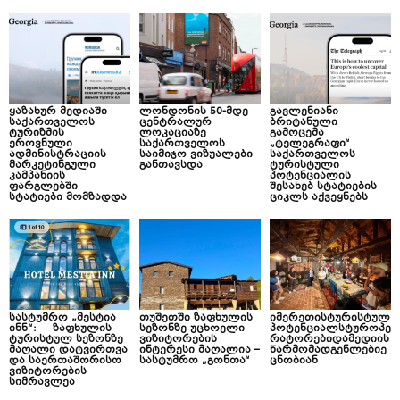
ყაზახურ მედიაში
ლონდონის 50-მდე
გავლენიანი
საქართველოს
ცენტრალურ
ბრიტანული
ტურიზმის
ლოკაციაზე
გამოცემა
ეროვნული
საქართველოს
„ტელეგრაფი“
ადმინისტრაციის
საიმიჯო ვიზუალები
საქართველოს
მარკეტინგული
განთავსდა
ტურისტული
კამპანიის
პოტენციალის
ფარგლებში
შესახებ სტატიების
სტატიები მომზადდა
ციკლს აქვეყნებს
სასტუმრო „მესტია
თუშეთში ზაფხულის
იმერეთისტურისტულ
ინნ“: ზაფხულის
სეზონზე უცხოელი
პოტენციალსტუროპე
ტურისტულ სეზონზე
ვიზიტორების
რატორებიდამედიის
მაღალი დატვირთვა
ინტერესი მაღალია –
წარმომადგენლებიე
და საერთაშორისო
სასტუმრო „გონთა“
ცნობიან
ვიზიტორების
სიმრავლეა