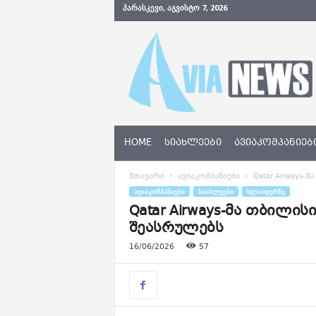
ᲞᲐᲠᲐᲡᲙᲔᲕᲘ, ᲐᲒᲕᲘᲡᲢᲝ 7, 2026
A
v
i
a
N
e
w
s
HOME
ᲡᲘᲐᲮᲚᲔᲔᲑᲘ
ᲐᲕᲘᲐᲙᲝᲛᲞᲐᲜᲘᲔᲑ
.
g
მთავარი
ავიაკომპანიები
Qatar Airways
e
ᲐᲕᲘᲐᲙᲝᲛᲞᲐᲜᲘᲔᲑᲘ
ᲡᲘᲐᲮᲚᲔᲔᲑᲘ
ᲡᲚᲐᲘᲓᲔᲠᲖᲔ
Qatar Airways-მა თბილ
შეასრულებს
16/06/2026
57