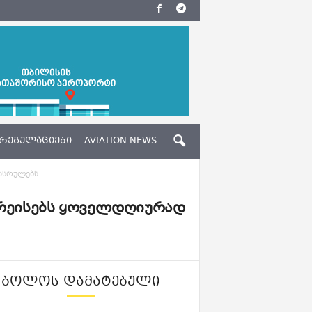
ᲠᲔᲒᲣᲚᲐᲪᲘᲔᲑᲘ
AVIATION NEWS
ეასრულებს
ა რეისებს ყოველდღიურად
ᲑᲝᲚᲝᲡ ᲓᲐᲛᲐᲢᲔᲑᲣᲚᲘ