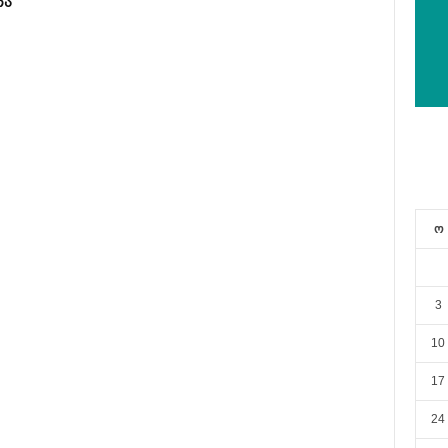
ა“
ო
3
10
17
24