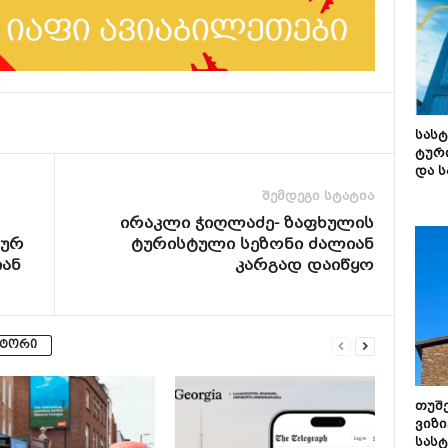
სას
ტურ
და ს
შემდეგი სტატია
ირაკლი ჭიღლაძე- ზაფხულის
ნურ
ტურისტული სეზონი ძალიან
იან
კარგად დაიწყო
ვტორი
თუშ
ვიზი
სას