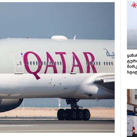
ყაზ
ტურ
მარ
სტა