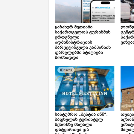
ყაზახურ მედიაში
ლონდ
საქართველოს ტურიზმის
ცენტ
ეროვნული
საქა
ადმინისტრაციის
ვიზუა
მარკეტინგული კამპანიის
ფარგლებში სტატიები
მომზადდა
სასტუმრო „მესტია ინნ“:
თუშე
ზაფხულის ტურისტულ
სეზონ
სეზონზე მაღალი
ვიზიტ
დატვირთვა და
მაღალ