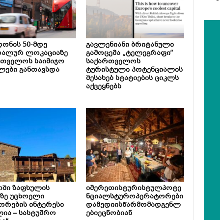
ონის 50-მდე
გავლენიანი ბრიტანული
რალურ ლოკაციაზე
გამოცემა „ტელეგრაფი“
რთველოს საიმიჯო
საქართველოს
ლები განთავსდა
ტურისტული პოტენციალის
შესახებ სტატიების ციკლს
აქვეყნებს
თში ზაფხულის
იმერეთისტურისტულპოტე
ზე უცხოელი
ნციალსტუროპერატორები
ორების ინტერესი
დამედიისწარმომადგენლ
ია – სასტუმრო
ებიეცნობიან