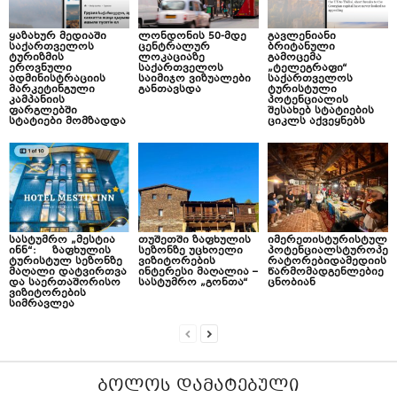
ყაზახურ მედიაში
ლონდონის 50-მდე
გავლენიანი
საქართველოს
ცენტრალურ
ბრიტანული
ტურიზმის
ლოკაციაზე
გამოცემა
ეროვნული
საქართველოს
„ტელეგრაფი“
ადმინისტრაციის
საიმიჯო ვიზუალები
საქართველოს
მარკეტინგული
განთავსდა
ტურისტული
კამპანიის
პოტენციალის
ფარგლებში
შესახებ სტატიების
სტატიები მომზადდა
ციკლს აქვეყნებს
სასტუმრო „მესტია
თუშეთში ზაფხულის
იმერეთისტურისტულ
ინნ“: ზაფხულის
სეზონზე უცხოელი
პოტენციალსტუროპე
ტურისტულ სეზონზე
ვიზიტორების
რატორებიდამედიის
მაღალი დატვირთვა
ინტერესი მაღალია –
წარმომადგენლებიე
და საერთაშორისო
სასტუმრო „გონთა“
ცნობიან
ვიზიტორების
სიმრავლეა
ᲑᲝᲚᲝᲡ ᲓᲐᲛᲐᲢᲔᲑᲣᲚᲘ