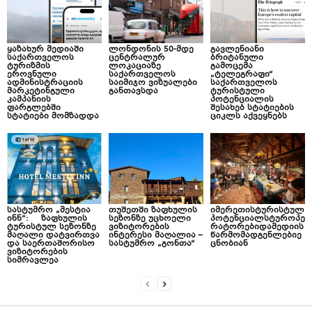
ყაზახურ მედიაში
ლონდონის 50-მდე
გავლენიანი
საქართველოს
ცენტრალურ
ბრიტანული
ტურიზმის
ლოკაციაზე
გამოცემა
ეროვნული
საქართველოს
„ტელეგრაფი“
ადმინისტრაციის
საიმიჯო ვიზუალები
საქართველოს
მარკეტინგული
განთავსდა
ტურისტული
კამპანიის
პოტენციალის
ფარგლებში
შესახებ სტატიების
სტატიები მომზადდა
ციკლს აქვეყნებს
სასტუმრო „მესტია
თუშეთში ზაფხულის
იმერეთისტურისტულ
ინნ“: ზაფხულის
სეზონზე უცხოელი
პოტენციალსტუროპე
ტურისტულ სეზონზე
ვიზიტორების
რატორებიდამედიის
მაღალი დატვირთვა
ინტერესი მაღალია –
წარმომადგენლებიე
და საერთაშორისო
სასტუმრო „გონთა“
ცნობიან
ვიზიტორების
სიმრავლეა