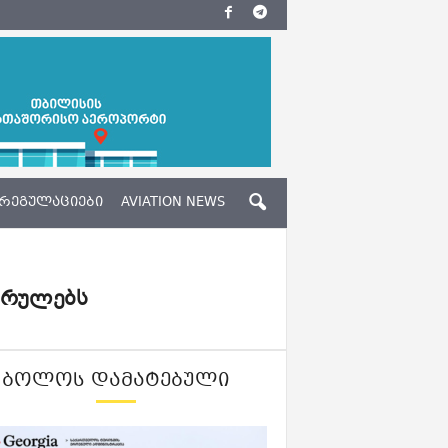
ᲠᲔᲒᲣᲚᲐᲪᲘᲔᲑᲘ
AVIATION NEWS
სრულებს
ᲑᲝᲚᲝᲡ ᲓᲐᲛᲐᲢᲔᲑᲣᲚᲘ