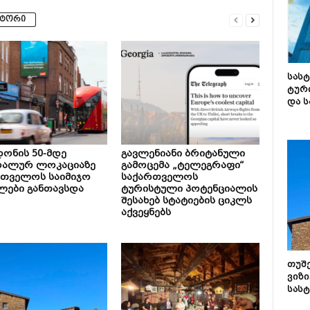
ვტორი
სას
ტურ
და ს
ონის 50-მდე
გავლენიანი ბრიტანული
რალურ ლოკაციაზე
გამოცემა „ტელეგრაფი“
რთველოს საიმიჯო
საქართველოს
ლები განთავსდა
ტურისტული პოტენციალის
შესახებ სტატიების ციკლს
აქვეყნებს
თუშ
ვიზი
სას