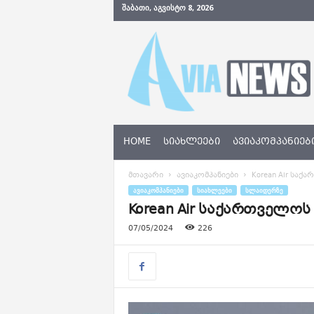
ᲨᲐᲑᲐᲗᲘ, ᲐᲒᲕᲘᲡᲢᲝ 8, 2026
A
v
i
a
N
e
w
s
HOME
ᲡᲘᲐᲮᲚᲔᲔᲑᲘ
ᲐᲕᲘᲐᲙᲝᲛᲞᲐᲜᲘᲔᲑ
.
g
მთავარი
ავიაკომპანიები
Korean Air სა
e
ᲐᲕᲘᲐᲙᲝᲛᲞᲐᲜᲘᲔᲑᲘ
ᲡᲘᲐᲮᲚᲔᲔᲑᲘ
ᲡᲚᲐᲘᲓᲔᲠᲖᲔ
Korean Air საქართველ
07/05/2024
226