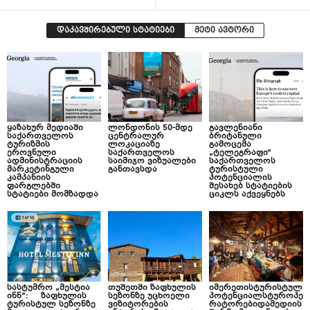
დაკავშირებული სტატიები
მეტი ავტორი
ყაზახურ მედიაში
ლონდონის 50-მდე
გავლენიანი
საქართველოს
ცენტრალურ
ბრიტანული
ტურიზმის
ლოკაციაზე
გამოცემა
ეროვნული
საქართველოს
„ტელეგრაფი“
ადმინისტრაციის
საიმიჯო ვიზუალები
საქართველოს
მარკეტინგული
განთავსდა
ტურისტული
კამპანიის
პოტენციალის
ფარგლებში
შესახებ სტატიების
სტატიები მომზადდა
ციკლს აქვეყნებს
სასტუმრო „მესტია
თუშეთში ზაფხულის
იმერეთისტურისტულ
ინნ“: ზაფხულის
სეზონზე უცხოელი
პოტენციალსტუროპე
ტურისტულ სეზონზე
ვიზიტორების
რატორებიდამედიის