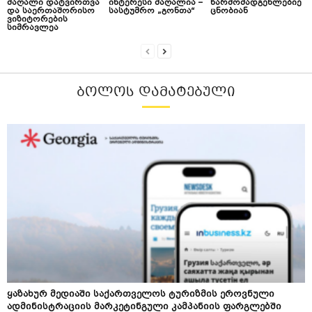
მაღალი დატვირთვა
ინტერესი მაღალია –
წარმომადგენლებიე
და საერთაშორისო
სასტუმრო „გონთა“
ცნობიან
ვიზიტორების
სიმრავლეა
ᲑᲝᲚᲝᲡ ᲓᲐᲛᲐᲢᲔᲑᲣᲚᲘ
ყაზახურ მედიაში საქართველოს ტურიზმის ეროვნული
ადმინისტრაციის მარკეტინგული კამპანიის ფარგლებში