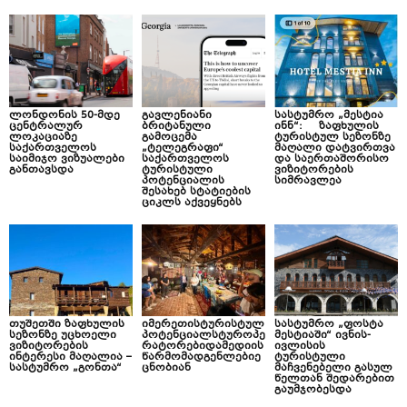
ლონდონის 50-მდე
გავლენიანი
სასტუმრო „მესტია
ცენტრალურ
ბრიტანული
ინნ“: ზაფხულის
ლოკაციაზე
გამოცემა
ტურისტულ სეზონზე
საქართველოს
„ტელეგრაფი“
მაღალი დატვირთვა
საიმიჯო ვიზუალები
საქართველოს
და საერთაშორისო
განთავსდა
ტურისტული
ვიზიტორების
პოტენციალის
სიმრავლეა
შესახებ სტატიების
ციკლს აქვეყნებს
თუშეთში ზაფხულის
იმერეთისტურისტულ
სასტუმრო „ფოსტა
სეზონზე უცხოელი
პოტენციალსტუროპე
მესტიაში“ ივნის-
ვიზიტორების
რატორებიდამედიის
ივლისის
ინტერესი მაღალია –
წარმომადგენლებიე
ტურისტული
სასტუმრო „გონთა“
ცნობიან
მაჩვენებელი გასულ
წელთან შედარებით
გაუმჯობესდა