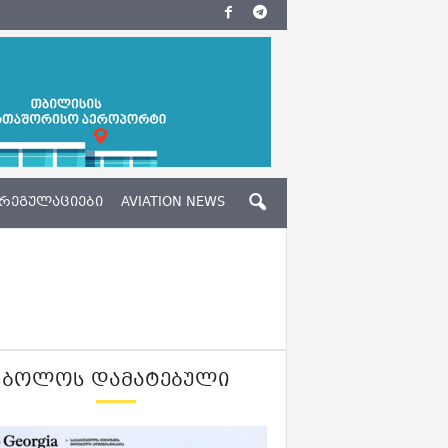
ᲠᲔᲒᲣᲚᲐᲪᲘᲔᲑᲘ
AVIATION NEWS
ᲑᲝᲚᲝᲡ ᲓᲐᲛᲐᲢᲔᲑᲣᲚᲘ