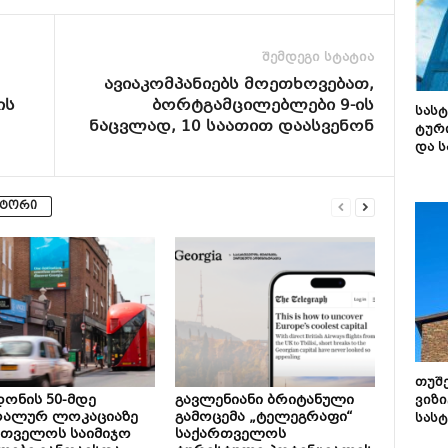
შემდეგი სტატია
ავიაკომპანიებს მოეთხოვებათ,
ის
ბორტგამცილებლები 9-ის
სას
ნაცვლად, 10 საათით დაასვენონ
ტურ
და ს
ვტორი
თუშ
ონის 50-მდე
გავლენიანი ბრიტანული
ვიზი
რალურ ლოკაციაზე
გამოცემა „ტელეგრაფი“
სას
რთველოს საიმიჯო
საქართველოს