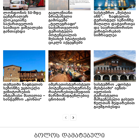
ლონდონის 50-მდე
გავლენიანი
სასტუმრო „მესტია
ცენტრალურ
ბრიტანული
ინნ“: ზაფხულის
ლოკაციაზე
გამოცემა
ტურისტულ სეზონზე
საქართველოს
„ტელეგრაფი“
მაღალი დატვირთვა
საიმიჯო ვიზუალები
საქართველოს
და საერთაშორისო
განთავსდა
ტურისტული
ვიზიტორების
პოტენციალის
სიმრავლეა
შესახებ სტატიების
ციკლს აქვეყნებს
თუშეთში ზაფხულის
იმერეთისტურისტულ
სასტუმრო „ფოსტა
სეზონზე უცხოელი
პოტენციალსტუროპე
მესტიაში“ ივნის-
ვიზიტორების
რატორებიდამედიის
ივლისის
ინტერესი მაღალია –
წარმომადგენლებიე
ტურისტული
სასტუმრო „გონთა“
ცნობიან
მაჩვენებელი გასულ
წელთან შედარებით
გაუმჯობესდა
ᲑᲝᲚᲝᲡ ᲓᲐᲛᲐᲢᲔᲑᲣᲚᲘ