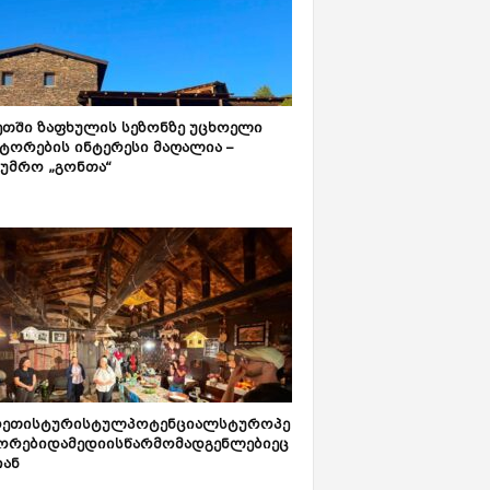
ეთში ზაფხულის სეზონზე უცხოელი
ტორების ინტერესი მაღალია –
ტუმრო „გონთა“
რეთისტურისტულპოტენციალსტუროპე
ორებიდამედიისწარმომადგენლებიეც
იან