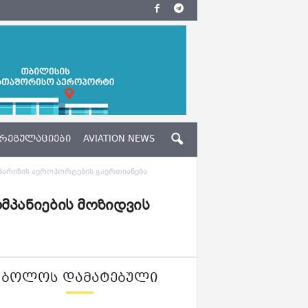
ᲠᲔᲒᲣᲚᲐᲪᲘᲔᲑᲘ
AVIATION NEWS
 პარიზის აეროპორტების გაერთიანება
მპანიების მოზიდვის
ᲑᲝᲚᲝᲡ ᲓᲐᲛᲐᲢᲔᲑᲣᲚᲘ