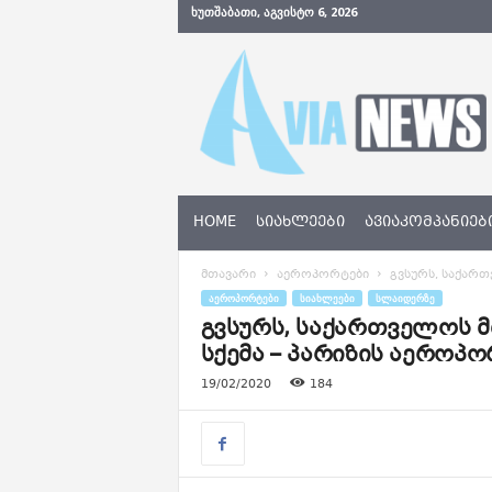
ᲮᲣᲗᲨᲐᲑᲐᲗᲘ, ᲐᲒᲕᲘᲡᲢᲝ 6, 2026
A
v
i
a
N
e
w
s
HOME
ᲡᲘᲐᲮᲚᲔᲔᲑᲘ
ᲐᲕᲘᲐᲙᲝᲛᲞᲐᲜᲘᲔᲑ
.
g
მთავარი
აეროპორტები
გვსურს, საქართ
e
ᲐᲔᲠᲝᲞᲝᲠᲢᲔᲑᲘ
ᲡᲘᲐᲮᲚᲔᲔᲑᲘ
ᲡᲚᲐᲘᲓᲔᲠᲖᲔ
გვსურს, საქართველოს მ
სქემა – პარიზის აეროპ
19/02/2020
184